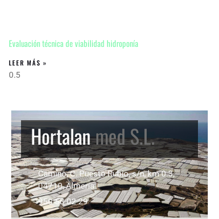
Evaluación técnica de viabilidad hidroponía
LEER MÁS »
Hortalan
med S.L.
Camino, C. Puesto Rubio, s/n, km 0.3,
04710, Almería
950 58 02 29