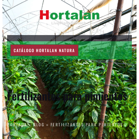
CATÁLOGO HORTALAN NATURA
Fertilizantes para pimientos
PORTADA
»
BLOG
»
FERTILIZANTES PARA PIMIENTOS