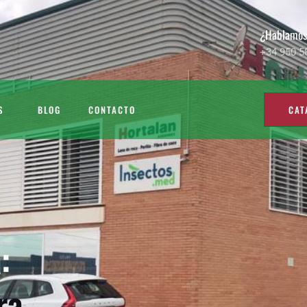
¿Hablamo
+34 950 5
S
BLOG
CONTACTO
CAT
:
ra