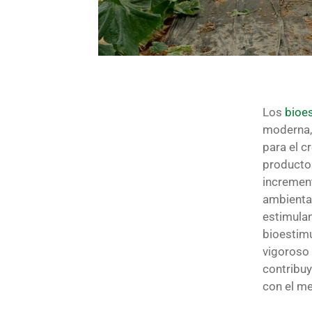
Los
bioe
moderna, 
para el c
productos
increment
ambienta
estimulan 
bioestim
vigoroso 
contribuy
con el m