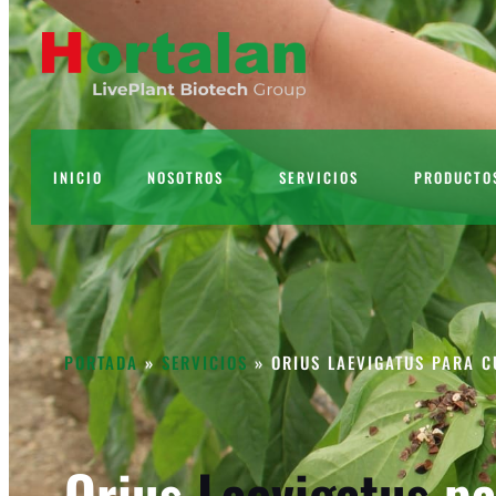
INICIO
NOSOTROS
SERVICIOS
PRODUCTO
PORTADA
»
SERVICIOS
»
ORIUS LAEVIGATUS PARA C
Orius
Laevigatus
pa