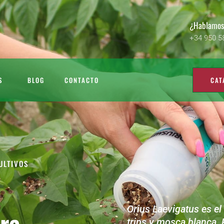
¿Hablamo
+34 950 5
S
BLOG
CONTACTO
CAT
ULTIVOS
Orius Laevigatus es el
ra
trips y mosca blanca. 