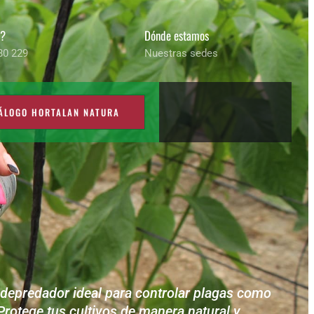
s?
Dónde estamos
80 229
Nuestras sedes
ÁLOGO HORTALAN NATURA
 depredador ideal para controlar plagas como
Protege tus cultivos de manera natural y